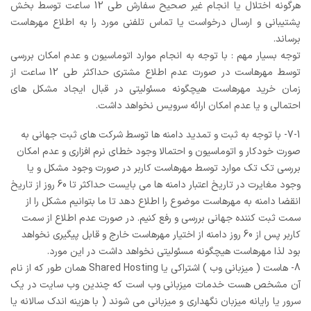
هرگونه اختلال یا انجام غیر صحیح سفارش طی 12 ساعت توسط بخش
پشتیبانی و ارسال درخواست یا تماس تلفنی مورد را به اطلاع مهرهاست
برساند.
توجه بسیار مهم : با توجه به انجام موارد اتوماسیون و عدم امکان بررسی
توسط مهرهاست در صورت عدم اطلاع مشتری حداکثر طی 12 ساعت از
زمان خرید مهرهاست هیچگونه مسئولیتی در قبال ایجاد مشکل های
احتمالی و یا عدم امکان ارائه سرویس نخواهد داشت.
7-1- با توجه به ثبت و تمدید دامنه ها توسط شرکت های ثبت جهانی به
صورت خودکار و اتوماسیون و احتمالا وجود خطای نرم افزاری و عدم امکان
بررسی تک تک موارد توسط مهرهاست کاربر در صورت وجود مشکل و یا
وجود مغایرت در تاریخ اعتبار دامنه ها می بایست حداکثر تا 60 روز از تاریخ
انقضا دامنه به مهرهاست موضوع را اطلاع دهد تا ما بتوانیم مشکل را از
سمت ثبت کننده جهانی بررسی و رفع کنیم. در صورت عدم اطلاع از سمت
کاربر پس از 60 روز دامنه از اختیار مهرهاست خارج و قابل پیگیری نخواهد
بود لذا مهرهاست هیچگونه مسئولیتی نخواهد داشت در این مورد.
8- هاست ( میزبانی وب ) اشتراکی یا Shared Hosting همان طور که از نام
آن مشخص هست خدمات میزبانی وب است که چندین وب سایت در یک
سرور یا رایانه میزبان نگهداری و میزبانی می شوند ( با هزینه اندک سالانه یا