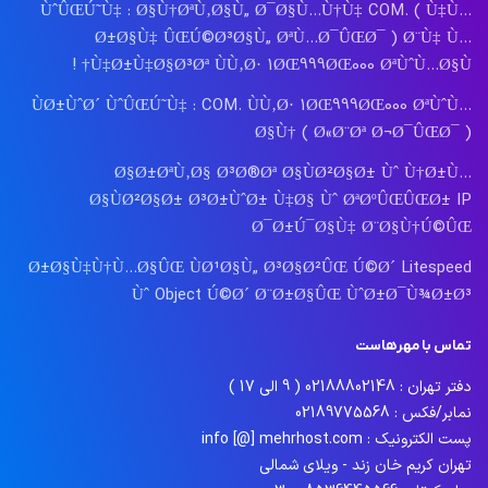
ÙˆÛŒÚ˜Ù‡ : Ø§Ù†ØªÙ‚Ø§Ù„ Ø¯Ø§Ù…Ù†Ù‡ COM. ( Ù‡Ù…
Ø±Ø§Ù‡ ÛŒÚ©Ø³Ø§Ù„ ØªÙ…Ø¯ÛŒØ¯ ) Ø¨Ù‡ Ù…
Ù‡Ø±Ù‡Ø§Ø³Øª ÙÙ‚Ø· 1ØŒ999ØŒ000 ØªÙˆÙ…Ø§Ù† !
ÙØ±ÙˆØ´ ÙˆÛŒÚ˜Ù‡ : COM. ÙÙ‚Ø· 1ØŒ999ØŒ000 ØªÙˆÙ…
Ø§Ù† ( Ø«Ø¨Øª Ø¬Ø¯ÛŒØ¯ )
Ø§Ø±ØªÙ‚Ø§ Ø³Ø®Øª Ø§ÙØ²Ø§Ø± Ùˆ Ù†Ø±Ù…
Ø§ÙØ²Ø§Ø± Ø³Ø±ÙˆØ± Ù‡Ø§ Ùˆ ØªØºÛŒÛŒØ± IP
Ø¯Ø±Ú¯Ø§Ù‡ Ø¨Ø§Ù†Ú©ÛŒ
Ø±Ø§Ù‡Ù†Ù…Ø§ÛŒ ÙØ¹Ø§Ù„ Ø³Ø§Ø²ÛŒ Ú©Ø´ Litespeed
Ùˆ Object Ú©Ø´ Ø¨Ø±Ø§ÛŒ ÙˆØ±Ø¯Ù¾Ø±Ø³
تماس با مهرهاست
دفتر تهران : 02188802148 ( 9 الی 17 )
نمابر/فکس : 02189775568
پست الکترونیک : info [@] mehrhost.com
تهران کریم خان زند - ویلای شمالی