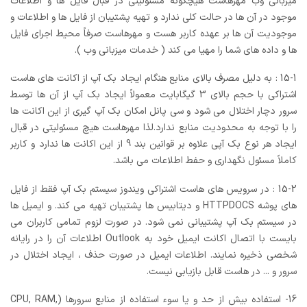
میزبانی وب مهرهاست هیچگونه مسئولیتی در قبال فایل ها و اطلاعات
موجود در آن ها در حالت کلی ندارد و تهیه پشتیبان از فایل ها و اطلاعات و
موجودیت آن ها بر عهده کاربر هست و مهرهاست صرفاً محیط اجرای فایل
ها و داده های شما را مهیا می کند ( خدمات میزبانی وب ).
15-1 : به دلیل مصرف بالای منابع هنگام ایجاد بک آپ از اکانت های هاست
اشتراکی با حجم بالای 3 گیگابایت معمولاً ایجاد بک آپ از آن ها توسط
سرور دچار اختلال می شود و سی پانل امکان بک آپ گیری از این اکانت ها
را با توجه به محدودیت منابع ندارد.لذا مهرهاست هیچ مسئولیتی در قبال
ایجاد هر نوع بک آپی علاوه بر قوانین بند 9 از این اکانت ها ندارد و کاربر
کاملاً مسئول نگهداری و حفط اطلاعات می باشد.
15-2 : در سرویس های هاست اشتراکی ویندوز سیستم بک آپ فقط از فایل
های پوشه HTTPDOCS و دیتابیس ها پشتیبان تهیه می کند. و ایمیل ها
در سیستم بک آپ پشتیبانی نمی شود. در صورت لزوم تمامی کاربران می
بایست با اتصال اکانت ایمیل خود به Outlook اطلاعات آن را در رایانه
شخصی ذخیره نمایند. اطلاعات ایمیل در صورت حذف ، ایجاد اختلال در
سرور و ... در هاست قابل بازیابی نیست.
16- استفاده بيش از حد و يا سوء استفاده از منابع سرورها (CPU, RAM,