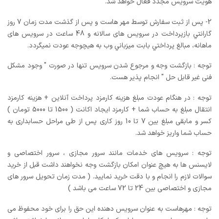
هویت سرویس مجدد فعال خواهد شد.
2- پس از ثبت سفارش توسط مهر هاست و پس از گذشت مدت زمان 7 روز
گارانتي بازپرداخت در سرویس های سالانه و 48 ساعت در سرویس های
ماهانه، مبالغ پرداختي بابت ميزباني وب به هيچوجه عودت نميگردد.
توجه : بازگشت وجه و مرجوع شدن سرویس تنها در صورت " وجود مشکل
فنی غیر قابل حل " انجام پذیر هست.
توجه : در هنگام عودت مبلغ هزینه کارمزد پرداخت آنلاین + هزینه کارمزد
انتقال مبلغ به حساب شما + کارمزد ایجاد اکانت ( 1500 تا 5000 تومان )
کسر و مابقی مبلغ بین 7 تا 10 روز کاری پس از طی مراحل حسابداری به
حساب شما واریز خواهد شد.
توجه : سرویس های خدمات مانند سرور مجازی ، سرور اختصاصی و
لایسنس ها به هیچ عنوان امکان بازگشت وجه نخواهند داشت قبل از خرید
سوالات لازم را انجام و با دقت خرید نمایید. ( مدت زمان تحویل سرور های
مجازی و اختصاصی بین 24 تا 72 ساعت می باشد )
توجه : مهرهاست به عنوان سرویس دهنده این حق را برای خود محفوظ می