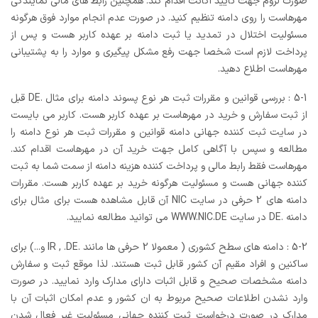
صورت لزوم جهت تایید اکانت اقدام کند. همچنین رابط های مالی نمایندگی
مهرهاست را روی دامنه تنظیم کنید. در صورت عدم انجام موارد فوق هرگونه
مسئولیت اختلال در تمدید یا ثبت دامنه بر عهده کاربر هست و پس از
پرداخت لازم است شخصا جهت رفع مشکل پیگیری و موارد را به پشتیبانی
مهرهاست اطلاع دهید.
5-1 : بررسی قوانین و مقررات ثبت هر نوع پسوند دامنه برای مثال .DE قبل
از ثبت سفارش و خرید در مهرهاست بر عهده کاربر هست. کاربر می بایست
در سایت ثبت کننده جهانی دامنه قوانین و مقررات ثبت هر نوع دامنه را
مطالعه و سپس با آگاهی کامل جهت خرید آن در مهرهاست اقدام کند.
مهرهاست فقط رابط مالی و پرداخت کننده هزینه دامنه از سمت شما به ثبت
کننده جهانی هست و مسئولیت هرگونه خرید بر عهده کاربر هست. مقررات
دامنه های 2 حرفی در سایت NIC آن قابل مشاهده هست برای مثال برای
دامنه .DE در سایت WWW.NIC.DE می توانید مطالعه نمایید.
5-2 : دامنه های سطح کشوری ( معمولا 2 حرفی ها مانند .IR , .DE و...) برای
ساکنین و افراد مقیم آن کشور قابل ثبت هستند. لذا موقع ثبت و سفارش
دامنه مشخصات صحیح و قابل اثبات دارای مدارک وارد نمایید. در صورت
وارد نشدن اطلاعات صحیح مربوط به ان کشور و عدم امکان اثبات آن با
مدارک در صورت درخواست ثبت کننده جهانی مسئولیت غیر فعال شدن