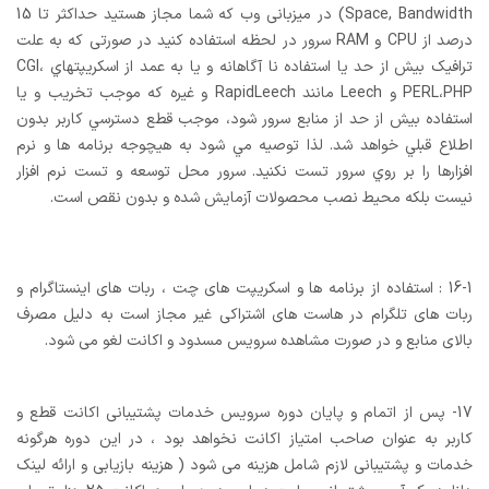
Space, Bandwidth) در میزبانی وب که شما مجاز هستید حداکثر تا 15
درصد از CPU و RAM سرور در لحظه استفاده کنید در صورتی که به علت
ترافیک بیش از حد یا استفاده نا آگاهانه و يا به عمد از اسکريپتهاي CGI،
PERL،PHP و Leech مانند RapidLeech و غیره که موجب تخريب و يا
استفاده بيش از حد از منابع سرور شود، موجب قطع دسترسي کاربر بدون
اطلاع قبلي خواهد شد. لذا توصيه مي شود به هيچوجه برنامه ها و نرم
افزارها را بر روي سرور تست نکنيد. سرور محل توسعه و تست نرم افزار
نيست بلکه محيط نصب محصولات آزمايش شده و بدون نقص است.
16-1 : استفاده از برنامه ها و اسکریپت های چت ، ربات های اینستاگرام و
ربات های تلگرام در هاست های اشتراکی غیر مجاز است به دلیل مصرف
بالای منابع و در صورت مشاهده سرویس مسدود و اکانت لغو می شود.
17- پس از اتمام و پایان دوره سرویس خدمات پشتیبانی اکانت قطع و
کاربر به عنوان صاحب امتیاز اکانت نخواهد بود ، در این دوره هرگونه
خدمات و پشتیبانی لازم شامل هزینه می شود ( هزینه بازیابی و ارائه لینک