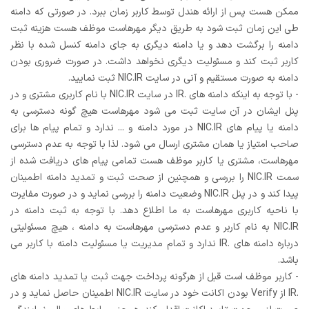
ممکن هست پس از ارائه هندل توسط کاربر زمان ببرد. در صورتی که دامنه
طی این زمان ثبت شود به طریق دیگر مهرهاست موظف هست هزینه ثبت
دامنه را برگشت دهد و یا دامنه دیگری به جای دامنه کنسل شده با نظر
کاربر ثبت کند و مسئولیت دیگری نخواهد داشت. در صورت ضروری بودن
دامنه به صورت مستقیم و آنی در سایت NIC.IR ثبت نمایید.
- با توجه به اینکه دامنه های .IR در سایت NIC.IR با نام کاربری مشتری و در
پنل ایشان در آن سایت ثبت می شود مهرهاست هیچ گونه دسترسی به
دامنه یا پیام های NIC.IR در مورد دامنه و ... ندارد و تمام پیام ها برای
صاحب امتیاز یا همان مشتری ارسال می شود. لذا با توجه به عدم دسترسی
مهرهاست، مشتری یا کاربر موظف هست تمامی پیام های دریافت شده از
سمت NIC.IR را بررسی و همچنین از صحت ثبت و تمدید دامنه اطمینان
پیدا کند و در پنل NIC.IR وضعیت دامنه را بررسی نماید و در صورت مفایرت
با ناحیه کاربری مهرهاست به ما اطلاع دهد. با توجه به ثبت دامنه در
NIC.IR به نام کاربر و عدم دسترسی مهرهاست به دامنه ، هیچ مسئولیتی
درباره دامنه های .IR ندارد و تمام مدیریت یا مسئولیت دامنه با کاربر می
باشد.
- کاربر موظف است قبل از هرگونه پرداخت جهت ثبت یا تمدید دامنه های
.IR از Verify بودن اکانت خود در سایت NIC.IR اطمینان حاصل نماید و در