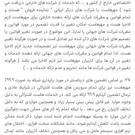
اختصاصی خارج از کشور و .... که خدمات از شرکت های خارجی دریافت می
شود ) مهرهاست یا شرکت های دیگر ایرانی " نماینده فروش " هستند و
تمام قوانین و مقررات شرکت های ارائه دهنده خارجی برای مهرهاست لازم
الاجرا هست و مهرهاست امکان تغییر یا قدرت تصمیم در مورد قوانین و
مقررات شرکت های جهانی را ندارد. این موضوع در صورت تغییر قوانین یا
تصمیم های شرکت های ذکر شده نیز صادق است و در صورت هرگونه تغییر
مقررات شرکت های جهانی برای مهرهاست نیز تصمیمات جدید لازم الاجرا
هست. لذا تمام قوانین و مقررات شرکت های جهانی ارائه دهنده خدمات و
تغییر در آن ها برای کاربران مهرهاست نیز لازم الاجرا می باشد ( هرگونه
تغییر در قوانین شرکت ها مانند تحریم و عدم ارائه خدمات و ... )
27- بر اساس تضمین های دیتاسنتر در مورد پایداری شبکه به صورت 99.9%
مهرهاست نیز برای تمام سرویس های هاست اشتراکی در شرایط عادی و
نرمال تضمین آپتایم 99.9 ارائه می کند. در خدمات هاست اشتراکی به دلیل
وجود موارد غیر قابل پیش بینی بسیار زیاد و همچنین مواردی که به دلیل
تخلف کاربران رخ می دهد ، با اینکه تمام راه کار های ممکن جهت جلوگیری
از این موارد به وسیله مهرهاست انجام شده است موارد ذکر شده ممکن
هست باعث کاهش آپتایم شوند. مانند مشکلات سخت افزاری ، اختلال های
نرم افزاری سیستم عامل و سی پانل و همچنین تخلف کاربران مانند ارسال