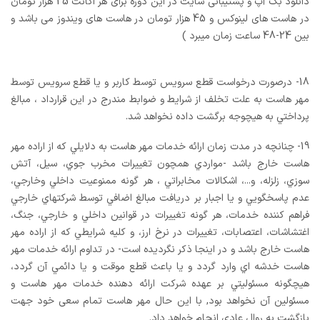
دانلود بک آپ و پشتیبانی سایت در این دوره برای هر اکانت 25 هزار تومان
در هاست های لینوکس و 45 هزار تومان در هاست های ویندوز می باشد و
بین 24-48 ساعت زمان میبرد )
18- درصورت درخواست قطع سرويس توسط کاربر و يا قطع سرويس توسط
مهر هاست به علت تخلف از شرايط و ضوابط مندرج در اين قرارداد ، مبالغ
پرداختي به هيچوجه برگشت داده نخواهد شد.
19- چنانچه در مدت زمان ارائه خدمات مهر هاست به دلايلي که از اراده مهر
هاست خارج باشد -مواردي همچون تغييرات مخرب جوي، سيل، آتش
سوزي، زلزله، و...، اشکالات مخابراتي ، هر گونه ممنوعيت داخلي وخارجي،
عدم پاسخگويي و يا اجبار بر دريافت مبالغ اضافي توسط شرکتهاي خارجي
فراهم کننده خدمات، هر گونه تغييرات در قوانين داخلي و خارجي، جنگ،
اغتشاشات، اعتصابات، تغييرات در نرخ ارز، و کليه شرايطي که از اراده مهر
هاست خارج باشد و در اينجا ذکر نگرديده است- در تداوم ارائه خدمات مهر
هاست خدشه اي وارد گردد و يا باعث قطع موقت و يا دائمي آن گردد،
هيچگونه مسئوليتي بر عهده شرکت ارائه دهنده خدمات مهر هاست و
مسئولين آن نخواهد بود, با این حال مهر هاست تمام سعی خود جهت
بازگشت به روال عادی انجام خواهد داد.