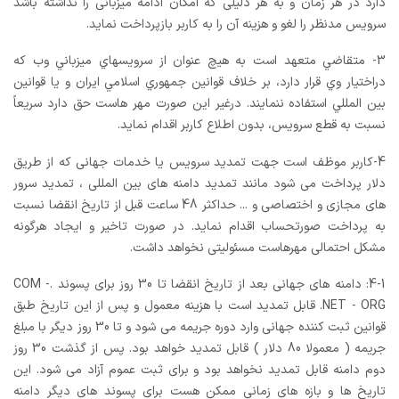
دارد در هر زمان و به هر دلیلی که امکان ادامه میزبانی را نداشته باشد
سرویس مدنظر را لغو و هزینه آن را به کاربر بازپرداخت نماید.
3- متقاضي متعهد است به هیچ عنوان از سرويسهاي ميزباني وب که
دراختيار وي قرار دارد، بر خلاف قوانين جمهوري اسلامي ايران و يا قوانين
بين المللي استفاده ننمايند. درغير اين صورت مهر هاست حق دارد سریعاً
نسبت به قطع سرويس، بدون اطلاع کاربر اقدام نمايد.
4-کاربر موظف است جهت تمدید سرویس یا خدمات جهانی که از طریق
دلار پرداخت می شود مانند تمدید دامنه های بین المللی ، تمدید سرور
های مجازی و اختصاصی و ... حداکثر 48 ساعت قبل از تاریخ انقضا نسبت
به پرداخت صورتحساب اقدام نماید. در صورت تاخیر و ایجاد هرگونه
مشکل احتمالی مهرهاست مسئولیتی نخواهد داشت.
4-1: دامنه های جهانی بعد از تاریخ انقضا تا 30 روز برای پسوند .COM -
.NET - ORG قابل تمدید است با هزینه معمول و پس از این تاریخ طبق
قوانین ثبت کننده جهانی وارد دوره جریمه می شود و تا 30 روز دیگر با مبلغ
جریمه ( معمولا 80 دلار ) قابل تمدید خواهد بود. پس از گذشت 30 روز
دوم دامنه قابل تمدید نخواهد بود و برای ثبت عموم آزاد می شود. این
تاریخ ها و بازه های زمانی ممکن هست برای پسوند های دیگر دامنه