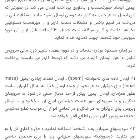
- مهرهاست بین 3 تا 7 روز قبل از تاریخ منقضی شدن خدمات برای کاربران
ایمیل ایجاد صورتحساب و یادآوری پرداخت ارسال می کند در صورتی که
این ایمیل به هر دلیل به کاربر به درستی ارسال نشود مانند مشکلات فنی یا
دریافت در اسپم باکس و مشکلات سمت کاربر و ... مهرهاست مسئولیتی
نخواهد داشت و کاربر موظف است حداقل 24 ساعت قبل از پایان دوره
سرویس خود شخصا جهت تمدید اقدام نماید.
- در زمان مسدود بودن خدمات و در دوره انقضاء تغییر دوره مالی سرویس
شامل 10 هزار تومان کارمزد می باشد که توسط کاربر می بایست پرداخت
شود.
11- ارسال نامه هاي ناخواسته (spam) ، ارسال تعداد زيادي ايميل (mass
email) براي ديگران به هر نحو، از جمله ارسال خبرنامه به کل کاربران سايت
بطور همزمان، ارسال ايميل بيش از حد مجاز، سعي در نفوذ به سرورهاي
ديگران و يا سرورهاي مهر هاست درتمامي انواع آن ، ذخيره و يا ارسال
ويروس براي ديگران به هر شکل و در تمامي انواع آن موجب قطع دسترسي
وحذف سرويس کاربر بدون اطلاع قبلي خواهد شد.
12- سرويسهاي ميزباني وب راشخصا استفاده نماييد و حق واگذاري آن را به
غير نداريد. درصورتيکه سرويسهاي ميزباني وب را براي شخص خاصي