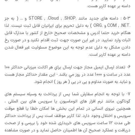
دامنه بر عهده کاربر هست.
5-3 : دامنه های جدید مانند .STORE , .Cloud , .SHOP و ... ( به جز
.COM , .NET و .ORG ) به دلیل تحریم برای ایرانیان قابل ثبت نیست. لذا
هنگام خرید حتما آدرس و مشخصات صحیح خارج از کشور با مدارک قابل
اثبات وارد نمایید. در غیر این صورت جهت ثبت اقدام نکنید و در صورت رخ
دادن مشکل به دلیل عدم توجه به این موضوع مسئولیت غیر فعال شدن
دامنه بر عهده کاربر است.
6- تعداد ارسال ایمیل مجاز جهت ارسال براي هر اکانت میزبانی حداکثر 100
عدد در ساعت و 1000 عدد در روز مي باشد - این مقدار حداکثر مجاز هست
و نباید به صورت مداوم و پی در پی ( هر روز ) انجام شود.
7- با توجه به انجام سفارش شما پس از پرداخت به وسیله سیستم های
گوناگون مانند نرم افزار های اتوماسیون یا سرویس های بین المللی ،
همچنین نیروی انسانی در تمام این بخش ها امکان خطا یا قطع موقت
سرویس و اختلال وجود دارد. لذا کاربر موظف است پس از پرداخت حداکثر
طی مدت 12 ساعت سرویس های خریداری شده خود را بررسی و از صحت
دریافت و عملکرد صحیح آن ها اطمینان حاصل نماید و در صورت مشاهده