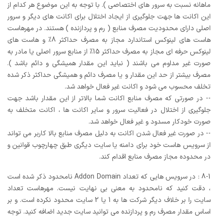
ماهانه نسبت به سرور های اختصاصی ). با توجه به این موضوع هر کدام از
این اکانت ها جهت جلوگیری از ایجاد اختلال برای اکانت های دیگر و سرور
اصلی دارای محدودیت مصرف منابع ( رم و پردازنده ) هستند. در مهرهاست
هاست های لینوکس استاندارد مجاز به مصرف حداکثر 8% و هاست های
لینوکس حرفه ای مجاز به مصرف حداکثر 15% از منابع سرور اصلی یا مادر به
صورت غیر مداوم می باشند ( نباید این مقدار همیشگی و دائم باشد ).
مصرف بیشتر از حد این مقدار و یا مصرف دائم و همیشگی حداکثر ذکر شده
تخلف محسوب می شود و اکانت غیر فعال خواهد شد.
-- در صورتی که مصرف منابع اکانت شما بالاتر از این مقدار باشد جهت
جلوگیری از اختلال در فعالیت سرور و سایر اکانت ها ، اکانت متخلف به
صورت خودکار مسدود و غیر فعال خواهد شد.
-- در صورت غیر فعال شدن اکانت به دلیل مصرف منابع بالا کاربر می تواند
از سرویس هاست خود برای دامنه یا سایت دیگری طبق چهارچوب قوانین و
در محدوده مجاز مصرف منابع اقدام کند.
8-1 : در سرویس هایی که تعداد Addon Domain نامحدود ذکر شده است
، دقت کنید که نامحدود به معنی بی نهایت نیست. مهرهاست تعداد
سایت را بر خلاف دیگر شرکت ها به 1 یا 2 سایت محدود نکرده است. و بر
اساس مقدار مصرف رم و پردازنده می توانید سایت جدید اضافه کنید. توجه