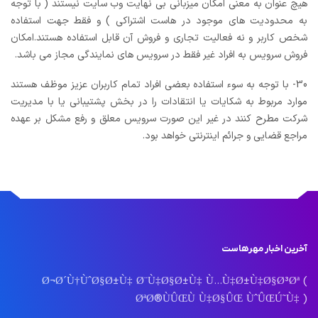
هیچ عنوان به معنی امکان میزبانی بی نهایت وب سایت نیستند ( با توجه
به محدودیت های موجود در هاست اشتراکی ) و فقط جهت استفاده
شخص کاربر و نه فعالیت تجاری و فروش آن قابل استفاده هستند.امکان
فروش سرویس به افراد غیر فقط در سرویس های نمایندگی مجاز می باشد.
30- با توجه به سوء استفاده بعضی افراد تمام کاربران عزیز موظف هستند
موارد مربوط به شکایات یا انتقادات را در بخش پشتیبانی یا با مدیریت
شرکت مطرح کنند در غیر این صورت سرویس معلق و رفع مشکل بر عهده
مراجع قضایی و جرائم اینترنتی خواهد بود.
آخرین اخبار مهرهاست
Ø¬Ø´Ù†ÙˆØ§Ø±Ù‡ Ø¨Ù‡Ø§Ø±Ù‡ Ù…Ù‡Ø±Ù‡Ø§Ø³Øª (
ØªØ®ÙÛŒÙ Ù‡Ø§ÛŒ ÙˆÛŒÚ˜Ù‡ )