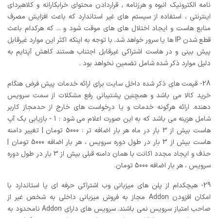
نامه الکترونیک انبوه و هرزنامه , قراردادن محتوای خرابکارانه و کلاهبردای
اینترنتی ، استفاده از سیستم های غیر استاندارد که باعث افزایش مصرف
منابع هاست و ایجاد اختلال های های موقت شود و ... که هرکدام باعث
قطع شدن IP ها یا سرور خواهد شد. با توجه به اینکه اکثر این موارد غیرقابل
پیش بینی و در هاست اشتراکی غیرقابل اجتناب هستند کاهش آپتایم به
دلیل موارد ذکر شده شامل تضمین نخواهد بود .
28- قیمت های ذکر شده داخل سایت برای ارائه خدمات پیش فرض هنگام
خرید کالا می باشد و همچنین پشتیبانی رفع مشکلات از سمت سرویس
دهنده. ارائه هرگونه خدمات و یا درخواست های خارج از حدمجاز کاربر
شامل هزینه می باشد که به این صورت اعلام می شود : 1 - بازیابی بک آپ
هاست بیش از 3 بار در ماه هر بار اضافه تر : 5000 تومان | تغییر دامنه
هاست بیش از 3 بار در طول دوره سرویس ، هر بار اضافه 5000 تومان |
حذف و ایجاد مجدد اکانت با همان دامنه قبلی بیش از 3 بار در طول دوره
سرویس ، هر بار اضافه 5000 تومان.
29- هیچکدام از پلن های میزبانی وب اشتراکی حرفه ای یا استاندارد با
امکان افزودن Addon مجاز به فروش میزبانی داخلی به شخص غیر از
صاحب امتیاز سرویس نمی باشند. سرویس های دارای Addon نامحدود به