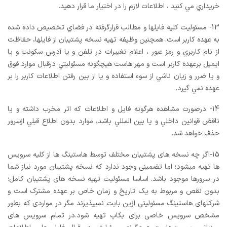
خريداري مي کنيد ، اطلاعات لازم را در اختيار ما قرار دهيد.
13- مسئوليت کليه فايلها و مطالب قرارگرفته در فضاي تخصيص داده شده
به عهده کاربر است. همچنين وظيفه تهيه نسخه پشتيبان از فايلها، حفاظت
از نام کاربري و رمز عبور ، اعلام تغييرات در تلفن و يا آدرس سکونت و يا
ايميل برعهده کاربر است و مهر هاست هيچگونه مسئوليتي درقبال موارد فوق
و يا ضرر و زيان ناشي از سوء استفاده و يا از بين رفتن اطلاعات کاربر را بر
عهده نمي گيرد.
14- درصورت مشاهده هرگونه فايل و اطلاعات که اثر مخرب داشته و يا
ناقض قوانين داخلي و يا بين المللي باشد، موارد بدون اطلاع قبلي ازسرور
حذف خواهد شد.
15-اگر چه نسخه های پشتیبان مختلف توسط هاستینگ ها از کلیه سرویس
ها تهیه میشود؛ اما تضمینی وجود ندارد که نسخه پشتیبان مورد نیاز شما
در سرورها موجود باشد. اساسا مسئولیت تهیه نسخه های پشتیبان کامل؛
بدون نقص و مربوط به یک تاریخ و زمان خاص بر عهده مشترک است و
شرکتهای هاستینگ مسئولیتی ازین بابت نمیپذیرند مگر در مواردی که بطور
مشخص سرویس خاصی برای بکاپ تهیه شود.در تمام سرویس های