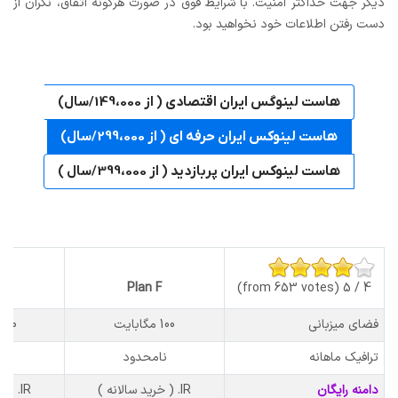
دیگر جهت حداکثر امنیت. با شرایط فوق در صورت هرگونه اتفاق، نگران از
دست رفتن اطلاعات خود نخواهید بود.
هاست لینوگس ایران اقتصادی ( از 149،000/سال)
هاست لینوکس ایران حرفه ای ( از 299،000/سال)
هاست لینوکس ایران پربازدید ( از 399،000/سال )
D
Plan F
4 / 5 (from 653 votes)
فضای میزبانی
100 مگابایت
500 مگابای
ترافیک ماهانه
نامحدود
نا
دامنه رایگان
IR. ( خرید سالانه )
IR. ( خرید سالانه )