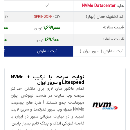
هارد
NVMe Datacenter
کد تخفیف فعال (بهار)
- %20
SPRINGOFF
- %20
قیمت سالانه
9,000
1,699,000
تومان
قیمت ماهانه
،900
169،900
تومان
ثبت سفارش ( سرور ایران )
ثبت سفارش
ثبت
نهایت سرعت با ترکیب NVMe +
Litespeed و سرور ایران
تمام فاکتور های لازم برای داشتن حداکثر
سرعت وب سایت در هاست لینوکس ایران
مهرهاست جمع هستند ! هارد های پرسرعت
NVMe همراه وب سرور قدرتمند و سریع لایت
اسپید و در نهایت میزبانی سرور در ایران با
فاصله فیزیکی اندک و پینگ تایم بسیار پایین.