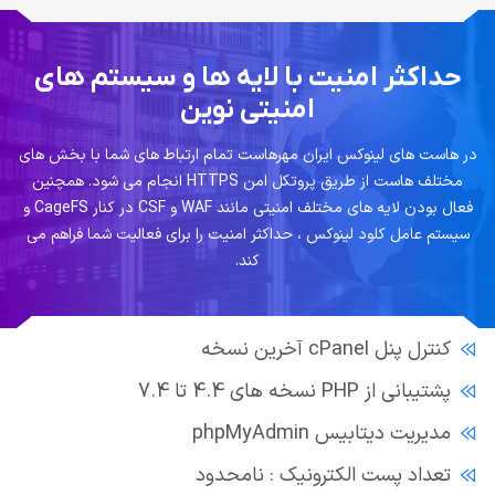
حداکثر امنیت با لایه ها و سیستم های
امنیتی نوین
در هاست های لینوکس ایران مهرهاست تمام ارتباط های شما با بخش های
مختلف هاست از طریق پروتکل امن HTTPS انجام می شود. همچنین
فعال بودن لایه های مختلف امنیتی مانند WAF و CSF در کنار CageFS و
سیستم عامل کلود لینوکس ، حداکثر امنیت را برای فعالیت شما فراهم می
کند.
کنترل پنل cPanel آخرین نسخه
پشتیبانی از PHP نسخه های 4.4 تا 7.4
مدیریت دیتابیس phpMyAdmin
تعداد پست الکترونیک : نامحدود