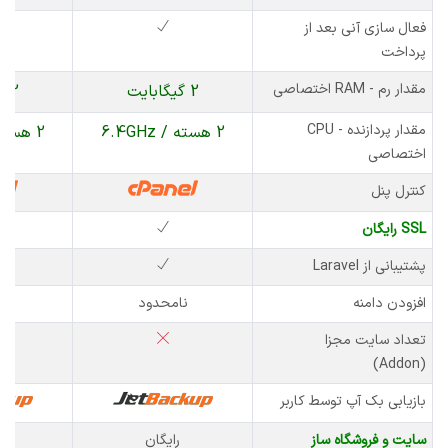
فعال سازی آنی بعد از
پرداخت
مقدار رم - RAM اختصاصی
2 گیگابایت
2 گیگابایت
مقدار پردازنده - CPU
2 هسته / 6.4GHz
2 هسته / 6.4GHz
اختصاصی
کنترل پنل
SSL رایگان
پشتیبانی از Laravel
افزودن دامنه
نامحدود
نا
تعداد سایت مجزا
(Addon)
بازیابی بک آپ توسط کاربر
سایت و فروشگاه ساز
رایگان