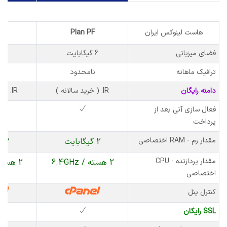
هاست لینوکس ایران
Plan PF
PD
فضای میزبانی
6 گیگابایت
10 گیگابایت
ترافیک ماهانه
نامحدود
نا
دامنه رایگان
IR. ( خرید سالانه )
IR. ( خرید سالانه )
فعال سازی آنی بعد از
پرداخت
مقدار رم - RAM اختصاصی
2 گیگابایت
2 گیگابایت
مقدار پردازنده - CPU
2 هسته / 6.4GHz
2 هسته / 6.4GHz
اختصاصی
کنترل پنل
SSL رایگان