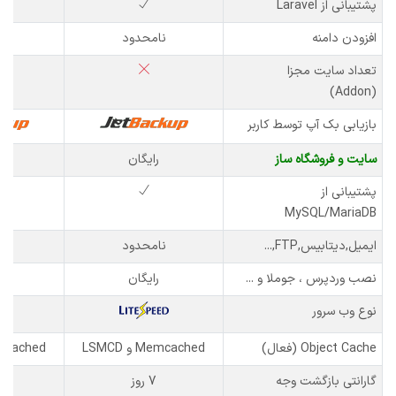
پشتیبانی از Laravel
افزودن دامنه
نامحدود
نا
تعداد سایت مجزا
(Addon)
بازیابی بک آپ توسط کاربر
سایت و فروشگاه ساز
رایگان
پشتیبانی از
MySQL/MariaDB
ایمیل,دیتابیس,FTP,...
نامحدود
نا
نصب وردپرس ، جوملا و ...
رایگان
نوع وب سرور
Object Cache (فعال)
Memcached و LSMCD
Memcached و 
گارانتی بازگشت وجه
7 روز