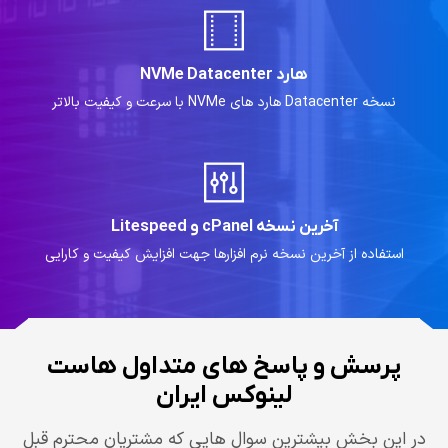
هارد NVMe Datacenter
نسخه Datacenter هارد های NVMe با سرعت و کیفیت بالاتر
آخرین نسخه cPanel و Litespeed
استفاده از آخرین نسخه نرم افزارها جهت افزایش کیفیت و کارایی
پرسش و پاسخ های متداول هاست
لینوکس ایران
در این بخش بیشترین سوال هایی که مشتریان محترم قبل