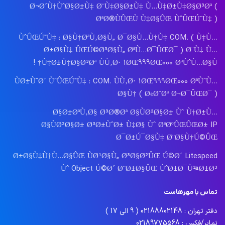
Ø¬Ø´Ù†ÙˆØ§Ø±Ù‡ Ø¨Ù‡Ø§Ø±Ù‡ Ù…Ù‡Ø±Ù‡Ø§Ø³Øª (
ØªØ®ÙÛŒÙ Ù‡Ø§ÛŒ ÙˆÛŒÚ˜Ù‡ )
ÙˆÛŒÚ˜Ù‡ : Ø§Ù†ØªÙ‚Ø§Ù„ Ø¯Ø§Ù…Ù†Ù‡ COM. ( Ù‡Ù…
Ø±Ø§Ù‡ ÛŒÚ©Ø³Ø§Ù„ ØªÙ…Ø¯ÛŒØ¯ ) Ø¨Ù‡ Ù…
Ù‡Ø±Ù‡Ø§Ø³Øª ÙÙ‚Ø· 1ØŒ999ØŒ000 ØªÙˆÙ…Ø§Ù† !
ÙØ±ÙˆØ´ ÙˆÛŒÚ˜Ù‡ : COM. ÙÙ‚Ø· 1ØŒ999ØŒ000 ØªÙˆÙ…
Ø§Ù† ( Ø«Ø¨Øª Ø¬Ø¯ÛŒØ¯ )
Ø§Ø±ØªÙ‚Ø§ Ø³Ø®Øª Ø§ÙØ²Ø§Ø± Ùˆ Ù†Ø±Ù…
Ø§ÙØ²Ø§Ø± Ø³Ø±ÙˆØ± Ù‡Ø§ Ùˆ ØªØºÛŒÛŒØ± IP
Ø¯Ø±Ú¯Ø§Ù‡ Ø¨Ø§Ù†Ú©ÛŒ
Ø±Ø§Ù‡Ù†Ù…Ø§ÛŒ ÙØ¹Ø§Ù„ Ø³Ø§Ø²ÛŒ Ú©Ø´ Litespeed
Ùˆ Object Ú©Ø´ Ø¨Ø±Ø§ÛŒ ÙˆØ±Ø¯Ù¾Ø±Ø³
تماس با مهرهاست
دفتر تهران : 02188802148 ( 9 الی 17 )
نمابر/فکس : 02189775568