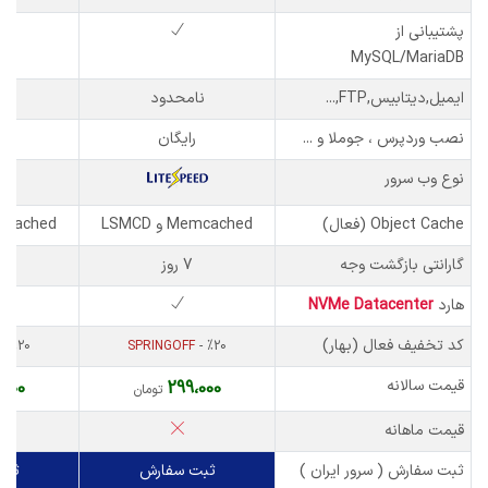
پشتیبانی از
MySQL/MariaDB
ایمیل,دیتابیس,FTP,...
نامحدود
نا
نصب وردپرس ، جوملا و ...
رایگان
نوع وب سرور
Object Cache (فعال)
Memcached و LSMCD
Memcached و 
گارانتی بازگشت وجه
7 روز
هارد
NVMe Datacenter
کد تخفیف فعال (بهار)
- %20
SPRINGOFF
- %20
قیمت سالانه
،000
299،000
تومان
قیمت ماهانه
ثبت سفارش ( سرور ایران )
ثبت سفارش
ثبت