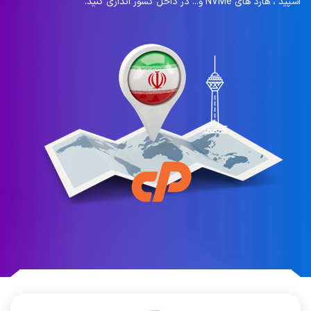
اسپید ، هارد های NVMe و... در داخل کشور اندازی کنید.