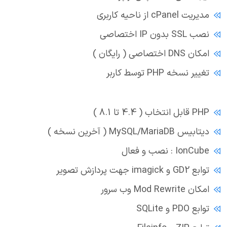
مدیریت cPanel از ناحیه کاربری
نصب SSL بدون IP اختصاصی
امکان DNS اختصاصی ( رایگان )
تغییر نسخه PHP توسط کاربر
PHP قابل انتخاب ( 4.4 تا 8.1 )
دیتابیس MySQL/MariaDB ( آخرین نسخه )
IonCube : نصب و فعال
توابع GD2 و imagick جهت پردازش تصویر
امکان Mod Rewrite وب سرور
توابع PDO و SQLite