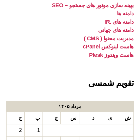
بهینه سازی موتور های جستجو – SEO
دامنه ها
دامنه های .IR
دامنه های جهانی
مدیریت محتوا ( CMS )
هاست لینوکس cPanel
هاست ویندوز Plesk
تقویم شمسی
مرداد ۱۴۰۵
ش
ی
د
س
چ
پ
ج
2
1