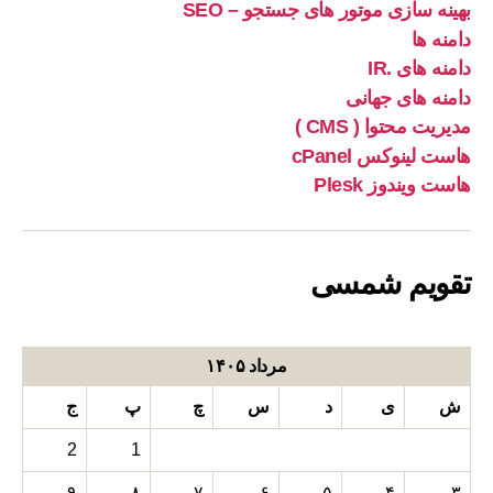
بهینه سازی موتور های جستجو – SEO
دامنه ها
دامنه های .IR
دامنه های جهانی
مدیریت محتوا ( CMS )
هاست لینوکس cPanel
هاست ویندوز Plesk
تقویم شمسی
مرداد ۱۴۰۵
ش
ی
د
س
چ
پ
ج
2
1
۹
۸
۷
۶
۵
۴
۳