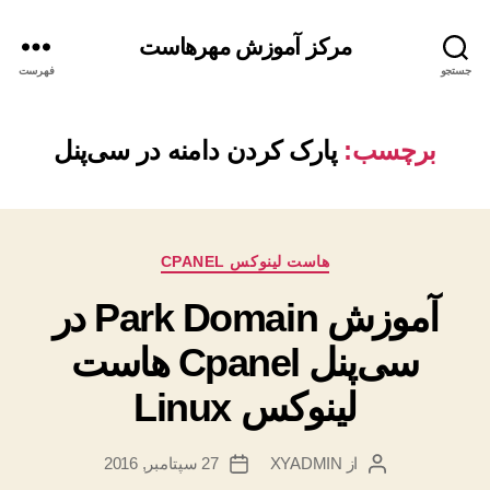
مرکز آموزش مهرهاست
جستجو
فهرست
برچسب:
پارک کردن دامنه در سی‌پنل
دسته‌ها
هاست لینوکس CPANEL
آموزش Park Domain در
سی‌پنل Cpanel هاست
لینوکس Linux
از
XYADMIN
27 سپتامبر, 2016
نویسندهٔ
تاریخ
نوشته
نوشته