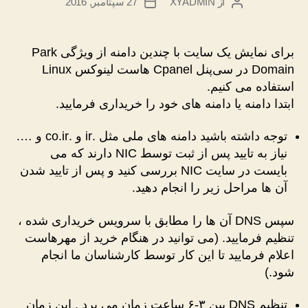
از
XYADMIN
27 سپتامبر, 2016
نویسندهٔ
تاریخ
نوشته
نوشته
برای نمایش یک سایت با چندین دامنه از ویژگی Park
Domain در سی‌پنل Cpanel هاست لینوکس Linux
استفاده می کنیم.
ابتدا دامنه یا دامنه های خود را خریداری فرمایید.
توجه داشته باشید دامنه های ملی مثل .ir و .co.ir و ….
نیاز به تایید پس از ثبت توسط NIC دارند که می
بایست در سایت NIC بررسی کنید و پس از تایید شدن
آن ها مراحل زیر را انجام دهید.
سپس DNS آن ها را مطابق با سرویس خریداری شده ،
تنظیم فرمایید. (می توانید در هنگام خرید از مهرهاست
اعلام فرمایید تا این کار توسط کارشناسان ما انجام
شود.)
تنظیم DNS بین ۳-۶ ساعت زمان می برد . این زمان