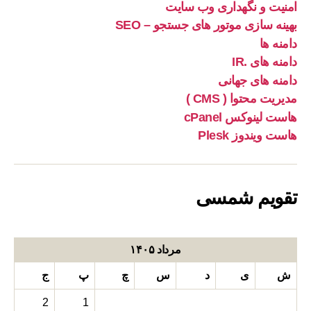
امنیت و نگهداری وب سایت
بهینه سازی موتور های جستجو – SEO
دامنه ها
دامنه های .IR
دامنه های جهانی
مدیریت محتوا ( CMS )
هاست لینوکس cPanel
هاست ویندوز Plesk
تقویم شمسی
مرداد ۱۴۰۵
ش
ی
د
س
چ
پ
ج
2
1