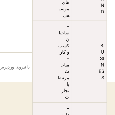
های
N
موسی
هاست لینوکس
D
قی
هاست لینوکس cPanel
–
صاحبا
ن
.B
کسب
U
و کار
–
SI
N
مباح
© ۱۴۰۵
مرکز آموزش مهرهاست
با نیروی وردپرس
ES
ث
S
مرتبط
با
تجار
ت
–
دامنه