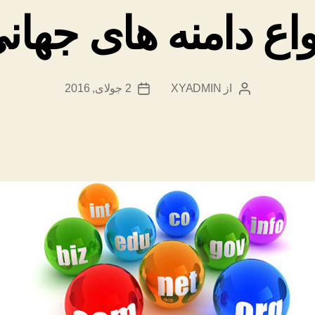
واع دامنه های جهان
از
XYADMIN
2 جولای, 2016
نویسندهٔ
تاریخ
نوشته
نوشته