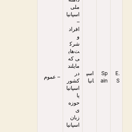
ملی
اسپانیا
–
افراد
و
شرک
ت‌های
ی که
مایلند
.E
Sp
اسپ
در
– عموم
S
ain
انیا
کشور
اسپانیا
یا
حوزه‌
ی
زبان
اسپانیا