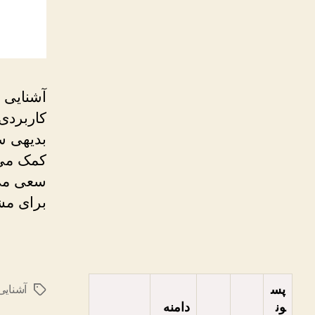
آشنایی ب
کاربردی 
بدیهی س
کمک می 
سعی می ش
برای مش
پس
آشنایی 
برچسب‌ها
ون
دامنه