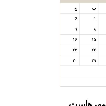
پ
ج
2
1
۹
۸
۱۶
۱۵
۲۳
۲۲
۳۰
۲۹
مهرهاست