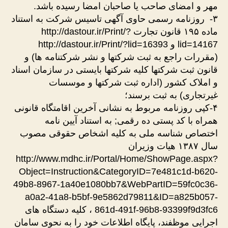
مهر و امضای صاحب یا صاحبان امضا رسیده باشد.
۳- روزنامه رسمی حاوی آگهی تاسیس شرکت به استناد
ماده ۱۹۵ قانون تجارت http://dastour.ir/Print/?
lid=14167 و http://dastour.ir/Print/?lid=16393
(مقررات راجع به ثبت شرکتها و نشر شرکتنامه ها) و
قانون ثبت شرکتها کلیه شرکتها بایستی در سازمان اسناد
و املاک کشور (اداره ثبت شرکتها و موسسات
غیرتجاری) به ثبت برسند؛
۴-کپی روزنامه مربوط به نشانی‌ آخرین اقامتگاه قانونی‌
همراه با کد پستی ده رقمی‌; به استناد آیین نامه
اختصاص شناسه ملی به کلیه اشخاص حقوقی مصوب
سال ۱۳۸۷ هیات وزیران
http://www.mdhc.ir/Portal/Home/ShowPage.aspx?
Object=Instruction&CategoryID=7e481c1d-b620-
49b8-8967-1a40e1080bb7&WebPartID=59fc0c36-
a0a2-41a8-b5bf-9e5862d79811&ID=a825b057-
861d-491f-96b8-93399f9d3fc6 ، کلیه دستگاه های
اجرایی موظفند، پایگاه اطلاعات خود را به نحوی سامان