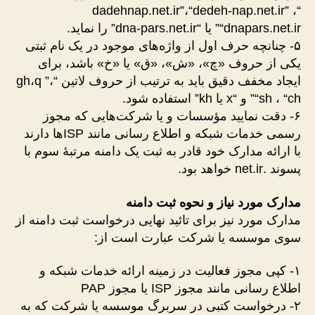
“dadehnap.net.ir”،“dedeh-nap.net.ir” ،
“dnapars.net.ir” یا “dna-pars.net.ir” را نماید.
۵- چنانچه حرف اول از واژه‌های موجود در یک نام ثبتی
یکی از حروف «چ»، «ش»، «ق» یا «خ» باشد، برای
ایجاد مخفف دقیق باید به ترتیب از حروف لاتین “gh،q ”،
“sh ، “ch” و “x یا kh” استفاده شود.
۶- دقت نمایید مؤسسات و یا شرکت‌هایی که مجوز
رسمی خدمات شبکه و اطلاع رسانی مانند ISPها دارند
با ارائه مدارک خود قادر به ثبت یک دامنه مرتبهٔ سوم با
پسوند .net.ir خواهد بود.
مدارک مورد نیاز و نحوه ثبت دامنه
مدارک مورد نیز برای تائید نهایی درخواست ثبت دامنه از
سوی موسسه یا شرکت عبارت است از:
۱- کپی مجوز فعالیت در زمینه ارائه خدمات شبکه و
اطلاع رسانی مانند مجوز ISP یا مجوز PAP
۲- درخواست کتبی در سربرگ موسسه یا شرکت که به