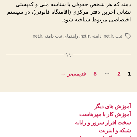
دهند که هر شخص حقوقی با شناسه ملی و کدپستی
نشانی آخرین دفتر مرکزی (اقامتگاه قانونی)، در سیستم
اختصاصی مربوط شناخته شود.
ثبت .net.ir
,
دامنه .net.ir
,
راهنمای ثبت دامنه .net.ir
برچسب‌ها
راهبری
…
1
2
8
قدیمی‌تر
→
نوشته‌ها
آموزش های دیگر
آموزش کار با مهرهاست
سخت افزار سرور و رایانه
شبکه و اینترنت