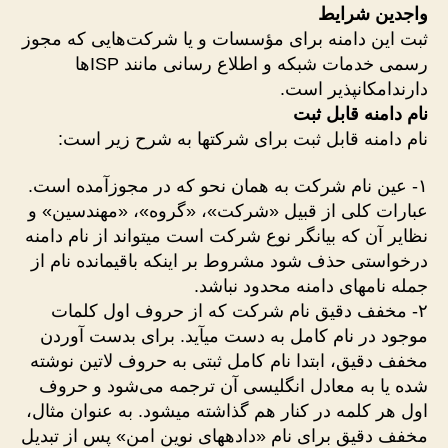
واجدین شرایط
ثبت این دامنه برای مؤسسات و یا شرکت‌هایی که مجوز
رسمی خدمات شبکه و اطلاع رسانی مانند ISPها
دارندامکانپذیر است.
نام دامنه قابل ثبت
نام دامنه قابل ثبت برای شرکتها به شرح زیر است:
۱- عین نام شرکت به همان نحو که در مجوزآمده است.
عبارات کلی از قبیل «شرکت»، «گروه»، «مهندسین» و
نظایر آن که بیانگر نوع شرکت است میتواند از نام دامنه
درخواستی حذف شود مشروط بر اینکه باقیمانده نام از
جمله نامهای دامنه محدود نباشد.
۲- مخفف دقیق نام شرکت که از حروف اول کلمات
موجود در نام کامل به دست میآید. برای بدست آوردن
مخفف دقیق، ابتدا نام کامل ثبتی به حروف لاتین نوشته
شده یا به معادل انگلیسی آن ترجمه می‌شود و حروف
اول هر کلمه در کنار هم گذاشته میشود. به عنوان مثال،
مخفف دقیق برای نام «دادههای نوین امن» پس از تبدیل