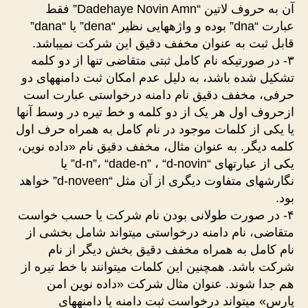
آن به حروف لاتین “Dadehaye Novin Amn” فقط
عبارت “dna” بوده و واژههایی نظیر “dena” یا “dana”
قابل ثبت به عنوان مخفف دقیق این شرکت نمیباشد.
۳- در صورتیکه نام کامل ثبتی متقاضی تنها از دو کلمه
تشکیل شده باشد، به دلیل عدم امکان ثبت دامنههای دو
حرفی، مخفف دقیق نام دامنه درخواستی عبارت است
ازحروف اول هر یک از دو کلمه و خط تیره در وسط آنها
یا یکی از کلمات موجود در نام کامل به همراه حرف اول
کلمه دیگر. به عنوان مثال، مخفف دقیق نام «داده نوین،
یکی از عبارتهای “d-n”، “dade-n” ، “d-novin” یا
نگارشهای متفاوت دیگری از آن مثل “d-noveen” خواهد
بود.
۴- در صورت طولانی بودن نام شرکت یا حسب خواست
متقاضی، نام دامنه درخواستی میتواند شامل بخشی از
نام کامل به همراه مخفف دقیق بخش دیگر از نام
شرکت باشد. همچنین این کلمات میتوانند با خط تیره از
هم جدا شوند. عنوان مثال شرکت «داده نوین امن
پارس» میتواند درخواست ثبت دامنه یا دامنههای