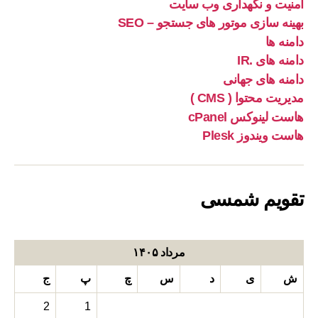
امنیت و نگهداری وب سایت
بهینه سازی موتور های جستجو – SEO
دامنه ها
دامنه های .IR
دامنه های جهانی
مدیریت محتوا ( CMS )
هاست لینوکس cPanel
هاست ویندوز Plesk
تقویم شمسی
مرداد ۱۴۰۵
ش
ی
د
س
چ
پ
ج
2
1