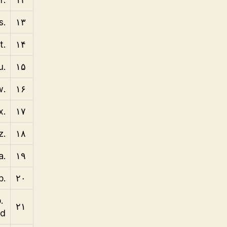
.as
۱۳
.at
۱۴
.au
۱۵
.aw
۱۶
.ax
۱۷
.az
۱۸
.ba
۱۹
.bb
۲۰
b
۲۱
d