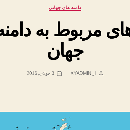
دسته‌ها
دامنه های جهانی
های مربوط به دامن
جهان
از
XYADMIN
3 جولای, 2016
نویسندهٔ
تاریخ
نوشته
نوشته