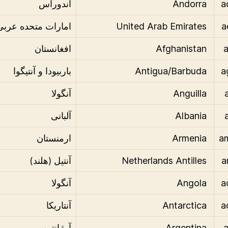
Andorra
آندوراس
United Arab Emirates
امارات متحده عربی
Afghanistan
افغانستان
Antigua/Barbuda
باربیودا و آنتیگوا
Anguilla
آنگولا
Albania
آلبانی
Armenia
ارمنستان
Netherlands Antilles
آنتیل (هلند)
Angola
آنگولا
Antarctica
آنتاریکا
Argentina
آرژانتین