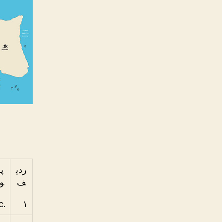
ردی
پ
ف
ون
.ac
۱