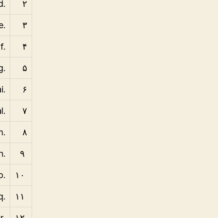
.ad
۲
.ae
۳
.af
۴
.ag
۵
.ai
۶
.al
۷
.am
۸
.an
۹
.ao
۱۰
.aq
۱۱
.ar
۱۲