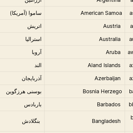
American Samoa
ساموا (آمریکا)
Austria
اتریش
Australia
استرالیا
Aruba
آروبا
Aland Islands
الند
Azerbaijan
آذربایجان
Bosnia Herzego
بوسنی هرزگوین
Barbados
باربادس
.
Bangladesh
بنگلادش