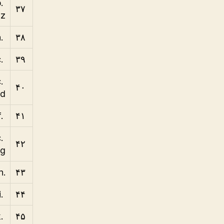
b
۳۷
z
.ca
۳۸
.cc
۳۹
c
۴۰
d
.cf
۴۱
c
۴۲
g
.ch
۴۳
.ci
۴۴
.ck
۴۵