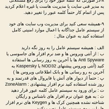
۸-در صورتی که کلمه عبور خود را برای رفع مشکلاتی
به مدیر فنی سایت یا مدیریت هاست یا غیره اعلام کردید
پس از اتمام کار حتماً کلمه عبور را تغییر دهید.
۹-همیشه سعی کنید برای مدیریت وب سایت های خود
از سیستم عامل جداگانه با اعمال موارد امنیتی کامل
استفاده کنید به عنوان مثال :
الف : همیشه سیستم عامل را به روز نگه دارید
ب : از آنتی ویروس ها و ضد نرم افزار های جاسوسی یا
Anti Spyware ها با آخرین به روز رسانی ها استفاده
کنید (آنتی ویروس پیشنهای NOD32 یا Kaspersky به
آخرین به رو رسانی ها و بانک اطلاعاتی ویروس ها )
پ : حتماً از دیوار های آتش یا فایروال های قدرتمند و به
روز شده استفاده کنید نرم افزار پیشنهادی : ZoneAlarm
ت : برای ورود به سیستم عامل کلمه عبور قرار دهید
ث : به هیچ عنوان نرم افزار های ناشناس و رایگان
شناخته نشده همچنین کرک ها و Keygen های نرم افزار
ها را بر روی سیستم عامل نصب نکنید.