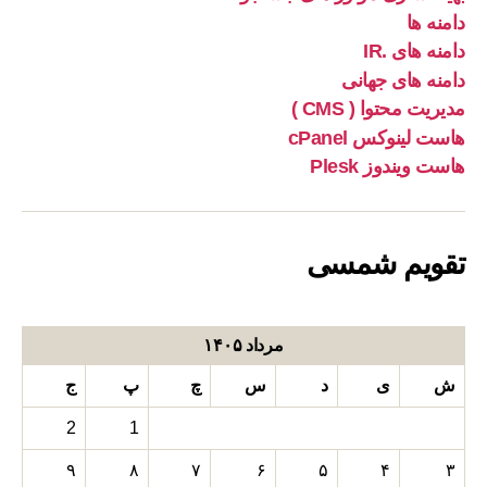
دامنه ها
دامنه های .IR
دامنه های جهانی
مدیریت محتوا ( CMS )
هاست لینوکس cPanel
هاست ویندوز Plesk
تقویم شمسی
مرداد ۱۴۰۵
ش
ی
د
س
چ
پ
ج
2
1
۹
۸
۷
۶
۵
۴
۳