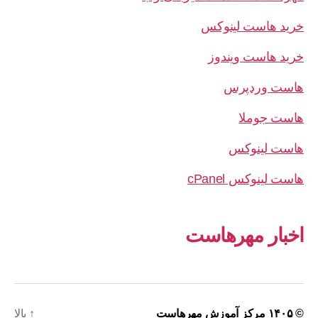
خرید هاست لینوکس
خرید هاست ویندوز
هاست وردپرس
هاست جوملا
هاست لینوکس
هاست لینوکس cPanel
اخبار مهرهاست
© ۱۴۰۵
مرکز آموزش مهرهاست
↑
بالا